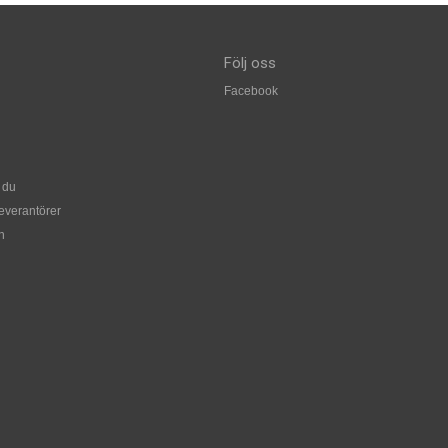
Följ oss
Facebook
 du
leverantörer
n