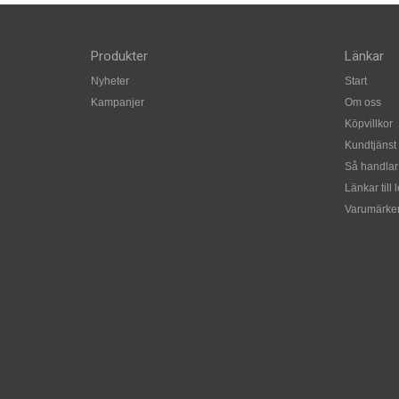
Produkter
Länkar
Nyheter
Start
Kampanjer
Om oss
Köpvillkor
Kundtjänst
Så handlar
Länkar till 
Varumärke