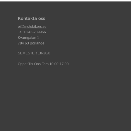
Kontakta oss
ej
@motobikers.se
Tel: 0243-239966
Kvarngatan 1
784 63 Borlänge
SEMESTER 18-20/8
Öppet Tis-Ons-Tors 10.00-17.00