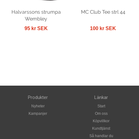
Halvarssons strumpa
MC Club Tee strl 44
Wembley
95 kr SEK
100 kr SEK
Produkter
Länkar
Nyheter
Start
Kampanjer
Om oss
Köpvillkor
Kundtjänst
Så handlar du