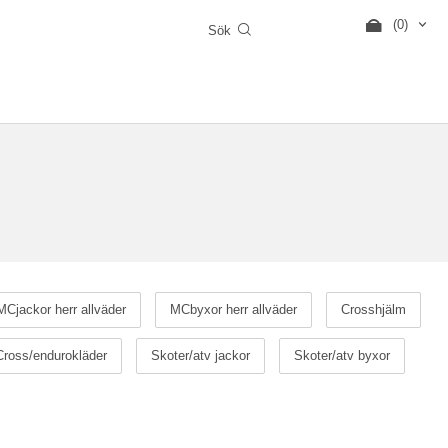
(0)
MCjackor herr allväder
MCbyxor herr allväder
Crosshjälm
Cross/endurokläder
Skoter/atv jackor
Skoter/atv byxor