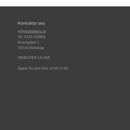
Kontakta oss
ej
@motobikers.se
Tel: 0243-239966
Kvarngatan 1
784 63 Borlänge
SEMESTER 18-20/8
Öppet Tis-Ons-Tors 10.00-17.00