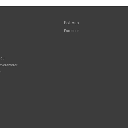
Följ oss
Facebook
 du
leverantörer
n