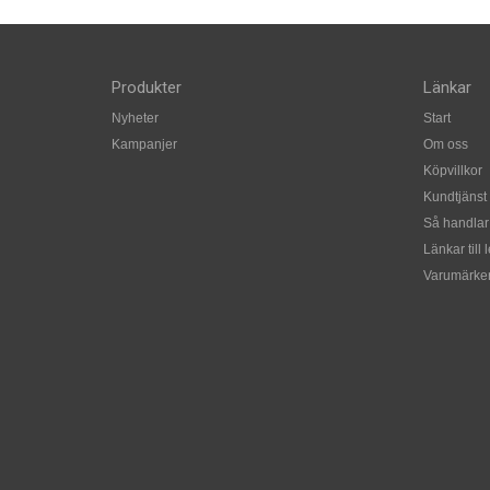
Produkter
Länkar
Nyheter
Start
Kampanjer
Om oss
Köpvillkor
Kundtjänst
Så handlar
Länkar till 
Varumärke