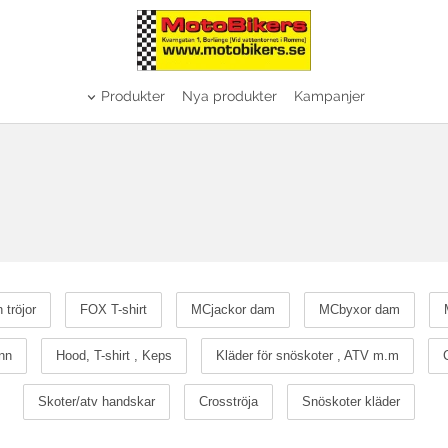
Produkter
Nya produkter
Kampanjer
tröjor
FOX T-shirt
MCjackor dam
MCbyxor dam
nn
Hood, T-shirt , Keps
Kläder för snöskoter , ATV m.m
Skoter/atv handskar
Crosströja
Snöskoter kläder