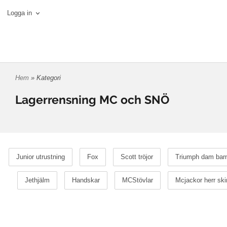
Logga in
Hem
» Kategori
Lagerrensning MC och SNÖ
Junior utrustning
Fox
Scott tröjor
Triumph dam barn 
Jethjälm
Handskar
MCStövlar
Mcjackor herr ski