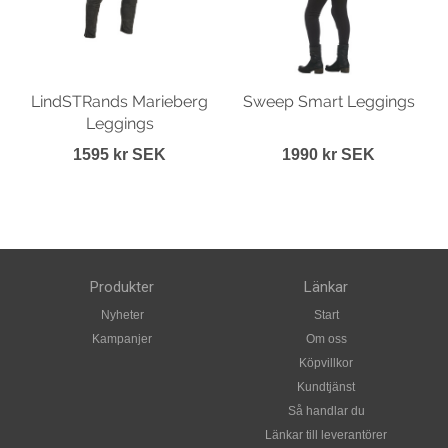
LindSTRands Marieberg
Sweep Smart Leggings
Leggings
1595 kr SEK
1990 kr SEK
Produkter
Länkar
Nyheter
Start
Kampanjer
Om oss
Köpvillkor
Kundtjänst
Så handlar du
Länkar till leverantörer