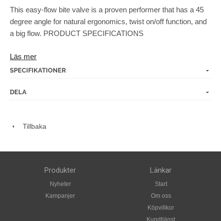
This easy-flow bite valve is a proven performer that has a 45
degree angle for natural ergonomics, twist on/off function, and
a big flow. PRODUCT SPECIFICATIONS
45 degree angle Winged twist-lock shut-off
Läs mer
SPECIFIKATIONER
DELA
Tillbaka
Produkter
Länkar
Nyheter
Start
Kampanjer
Om oss
Köpvillkor
Kundtjänst