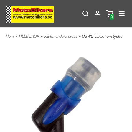
0
Hem
»
TILLBEHÖR
»
väska enduro cross
» USWE Drickmunstycke