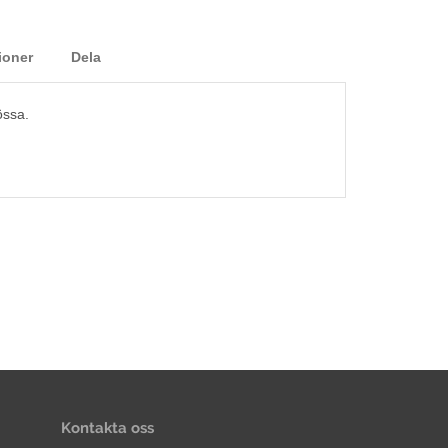
ioner
Dela
össa.
Kontakta oss