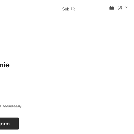
(0)
nie
s
(220 kr SEK)
gnen