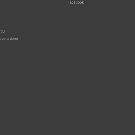
Facebook
 du
leverantörer
n