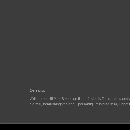
Om oss
Välkommen till MotoBikers, en tillbehörs butik för mc-cross-en
hjälmar, förbrukningsmaterial , personlig utrustning m.m, Öppet 