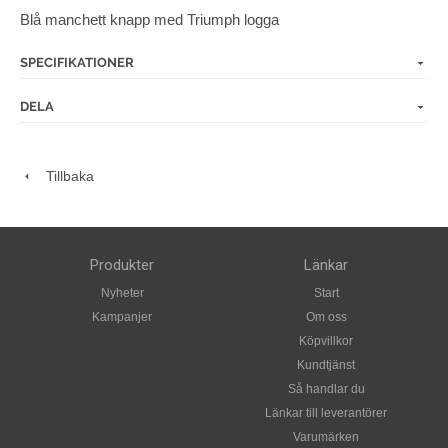
Blå manchett knapp med Triumph logga
SPECIFIKATIONER
DELA
Tillbaka
Produkter
Länkar
Nyheter
Start
Kampanjer
Om oss
Köpvillkor
Kundtjänst
Så handlar du
Länkar till leverantörer
Varumärken