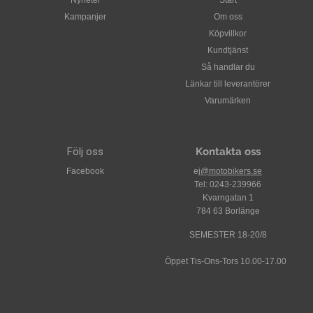
Nyheter
Start
Kampanjer
Om oss
Köpvillkor
Kundtjänst
Så handlar du
Länkar till leverantörer
Varumärken
Följ oss
Kontakta oss
Facebook
ej
@motobikers.se
Tel: 0243-239966
Kvarngatan 1
784 63 Borlänge
SEMESTER 18-20/8
Öppet Tis-Ons-Tors 10.00-17.00