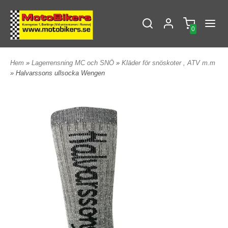
0
Hem
»
Lagerrensning MC och SNÖ
»
Kläder för snöskoter , ATV m.m
» Halvarssons ullsocka Wengen