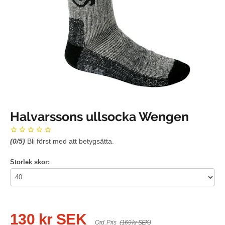
Halvarssons ullsocka Wengen
(
0
/5)
Bli först med att betygsätta.
Storlek skor:
130 kr SEK
Ord. Pris
(169 kr SEK)