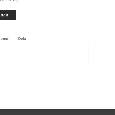
s
(299 kr SEK)
gnen
ioner
Dela