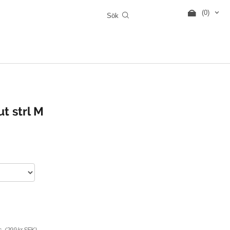
(0)
t strl M