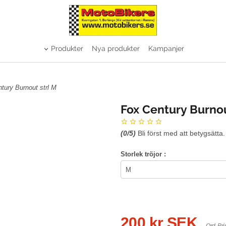
Produkter
Nya produkter
Kampanjer
tury Burnout strl M
Fox Century Burnou
(
0
/5)
Bli först med att betygsätta.
Storlek tröjor :
200 kr SEK