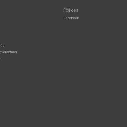
Följ oss
Facebook
 du
leverantörer
n