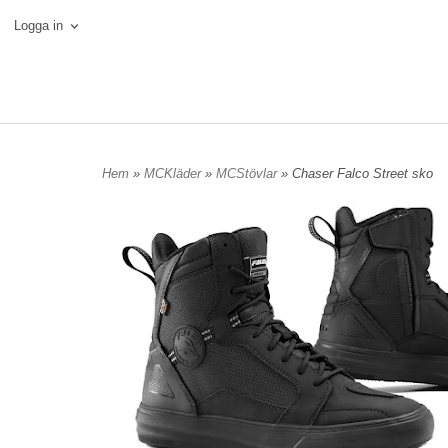
Logga in
Hem
»
MCKläder
»
MCStövlar
» Chaser Falco Street sko