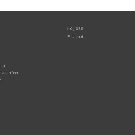
Följ oss
Facebook
 du
leverantörer
n