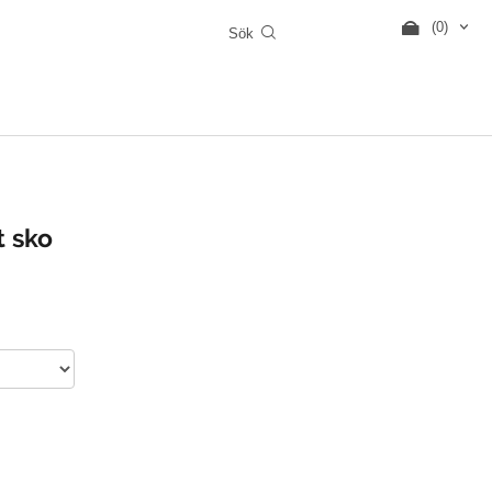
(0)
t sko