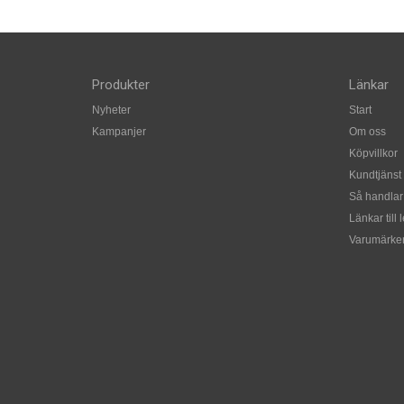
Produkter
Länkar
Nyheter
Start
Kampanjer
Om oss
Köpvillkor
Kundtjänst
Så handlar
Länkar till 
Varumärke