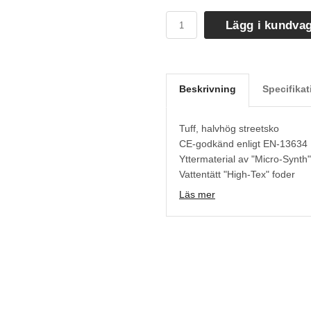
Lägg i kundva
Beskrivning
Specifikat
Tuff, halvhög streetsko
CE-godkänd enligt EN-13634
Yttermaterial av "Micro-Synth"
Vattentätt "High-Tex" foder
Förstärkt tå- och hälparti
Läs mer
"D3O"-skydd över fotknölarna