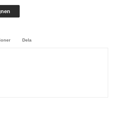
gnen
ioner
Dela