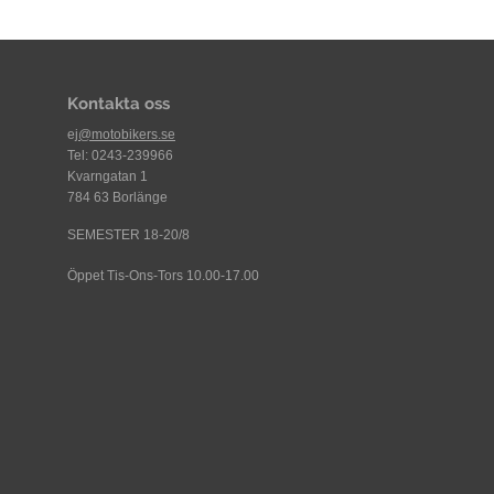
Kontakta oss
ej
@motobikers.se
Tel: 0243-239966
Kvarngatan 1
784 63 Borlänge
SEMESTER 18-20/8
Öppet Tis-Ons-Tors 10.00-17.00