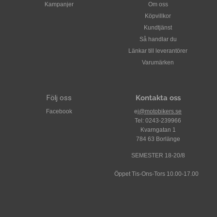
Kampanjer
Om oss
Köpvillkor
Kundtjänst
Så handlar du
Länkar till leverantörer
Varumärken
Följ oss
Kontakta oss
Facebook
ej
@motobikers.se
Tel: 0243-239966
Kvarngatan 1
784 63 Borlänge
SEMESTER 18-20/8
Öppet Tis-Ons-Tors 10.00-17.00